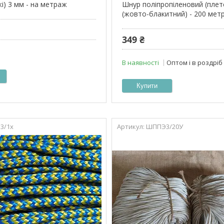
і) 3 мм - на метраж
Шнур поліпропіленовий (плет
(жовто-блакитний) - 200 метр
349 ₴
В наявності
Оптом і в роздріб
Купити
3/1х
ШППЭ3/20У