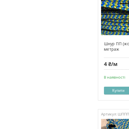
Шнур ПП (жо
метраж
4 ₴/м
В наявності
Купити
ШППП