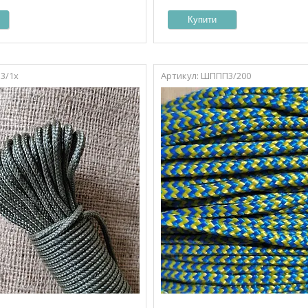
Купити
3/1х
ШППП3/200