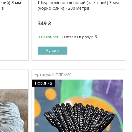
ений) 3 мм
Шнур поліпропіленовий (плетений) 3 мм
ів
(чорно-синій) - 200 метрів
349 ₴
В наявності
Оптом і в роздріб
Купити
ШППП4/20
Новинка