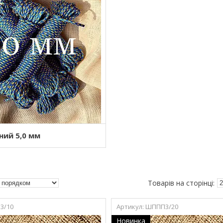
ний 5,0 мм
3/10
ШППП3/20
Новинка