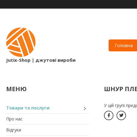
Головна
Jutix-Shop | джутові вироби
ШНУР ПЛ
У цій групі пре
Товари та послуги
Про нас
Відгуки