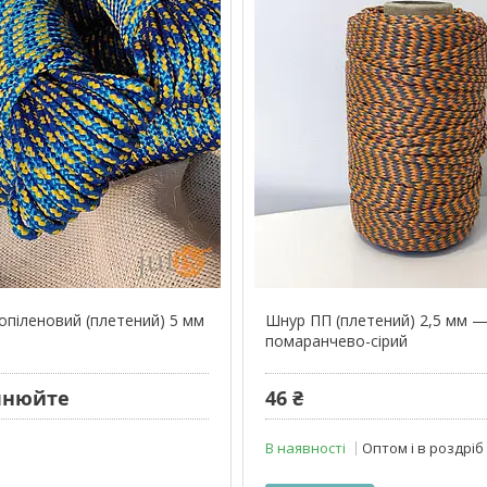
опіленовий (плетений) 5 мм
Шнур ПП (плетений) 2,5 мм —
помаранчево-сірий
чнюйте
46 ₴
В наявності
Оптом і в роздріб