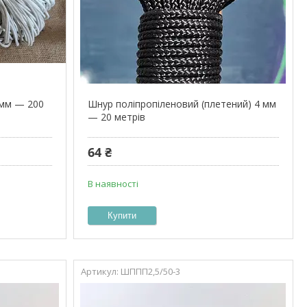
 мм — 200
Шнур поліпропіленовий (плетений) 4 мм
— 20 метрів
64 ₴
В наявності
Купити
ШППП2,5/50-3