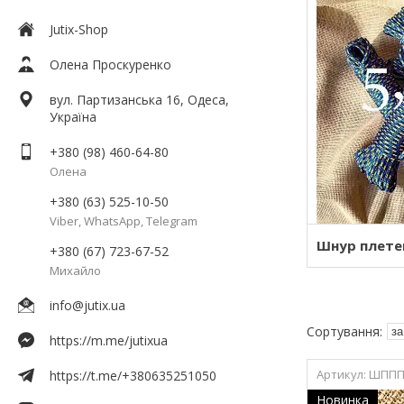
Jutix-Shop
Олена Проскуренко
вул. Партизанська 16, Одеса,
Україна
+380 (98) 460-64-80
Олена
+380 (63) 525-10-50
Viber, WhatsApp, Telegram
Шнур плете
+380 (67) 723-67-52
Михайло
info@jutix.ua
https://m.me/jutixua
ШППП
https://t.me/+380635251050
Новинка