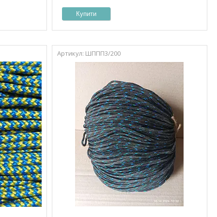
Купити
ШППП3/200