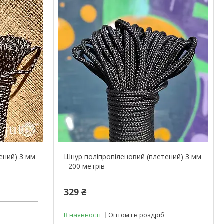
ений) 3 мм
Шнур поліпропіленовий (плетений) 3 мм
- 200 метрів
329 ₴
В наявності
Оптом і в роздріб