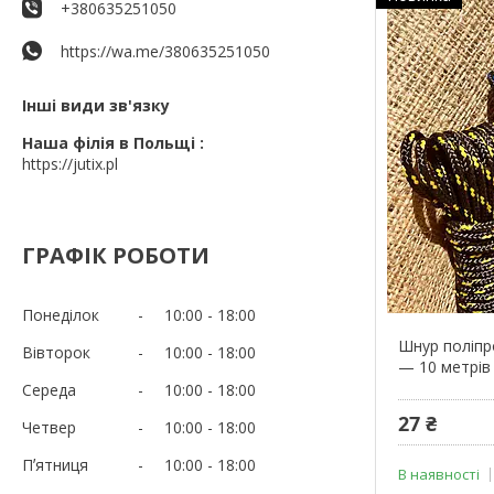
+380635251050
https://wa.me/380635251050
Інші види зв'язку
Наша філія в Польщі
https://jutix.pl
ГРАФІК РОБОТИ
Понеділок
10:00
18:00
Шнур поліпр
Вівторок
10:00
18:00
— 10 метрів
Середа
10:00
18:00
27 ₴
Четвер
10:00
18:00
Пʼятниця
10:00
18:00
В наявності