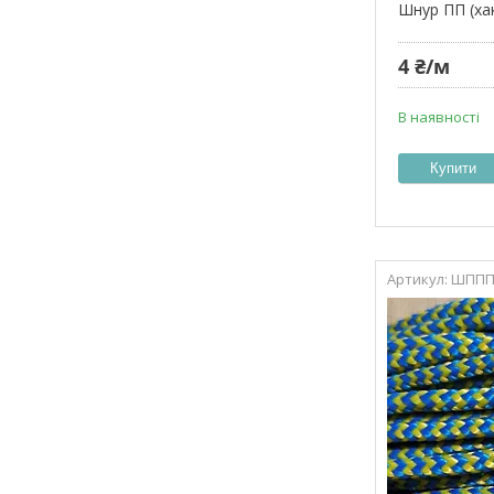
Шнур ПП (хак
4 ₴/м
В наявності
Купити
ШППП