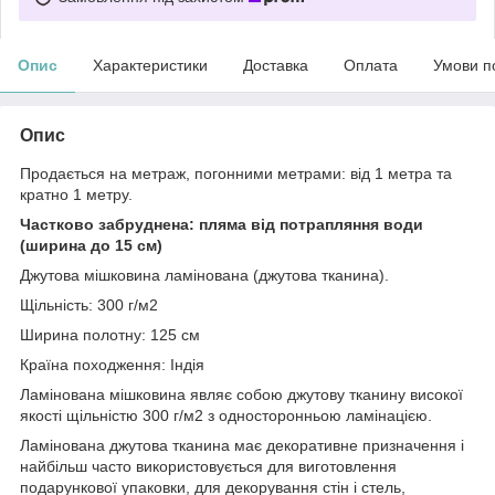
Опис
Характеристики
Доставка
Оплата
Умови п
Опис
Продається на метраж, погонними метрами: від 1 метра та
кратно 1 метру.
Частково забруднена: пляма від потрапляння води
(ширина до 15 см)
Джутова мішковина ламінована (джутова тканина).
Щільність: 300 г/м2
Ширина полотну: 125 см
Країна походження: Індія
Ламінована мішковина являє собою джутову тканину високої
якості щільністю 300 г/м2 з односторонньою ламінацією.
Ламінована джутова тканина має декоративне призначення і
найбільш часто використовується для виготовлення
подарункової упаковки, для декорування стін і стель,