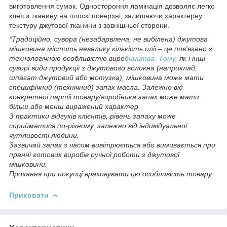
виготовлення сумок. Одностороння ламінація дозволяє легко
клеїти тканину на плоскі поверхні, залишаючи характерну
текстуру джутової тканини з зовнішньої сторони.
*Традиційно, сувора (незабарвлена, не вибілена) джутова
мішковина містить невелику кількість олії – це пов'язано з
технологічною особливістю виро
бництва. Тому,
як і інші
суворі види продукції з джутового волокна (наприклад,
шпагат джутовий або мотузка), мішковина може мати
специфічний (технічний) запах масла. Залежно від
конкретної партії товару/виробника запах може мати
більш або менш виражений характер.
З практики відгуків клієнтів, рівень запаху може
сприйматися по-різному, залежно від індивідуальної
чутливості людини.
Зазвичай запах з часом вивітрюється або вимивається при
пранні готових виробів ручної роботи з джутової
мішковини.
Прохання при покупці враховувати цю особливість товару.
Приховати