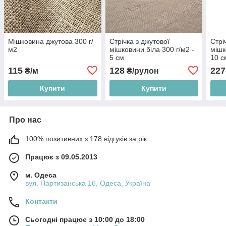
Мішковина джутова 300 г/
Стрічка з джутової
Стрі
м2
мішковини біла 300 г/м2 -
мішк
5 см
10 с
115
128
227
₴/м
₴/рулон
Купити
Купити
Про нас
100% позитивних з 178 відгуків за рік
Працює з 09.05.2013
м. Одеса
вул. Партизанська 16, Одеса, Україна
Контакти
Сьогодні працює з 10:00 до 18:00