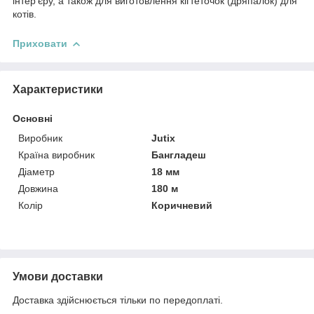
інтер'єру, а також для виготовлення кігтеточок (дряпалок) для
котів.
Приховати
Характеристики
Основні
Виробник
Jutix
Країна виробник
Бангладеш
Діаметр
18 мм
Довжина
180 м
Колір
Коричневий
Умови доставки
Доставка здійснюється тільки по передоплаті.