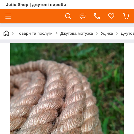
Jutix-Shop | джутові вироби
Товари та послуги
Джутова мотузка
Уцінка
Джутов