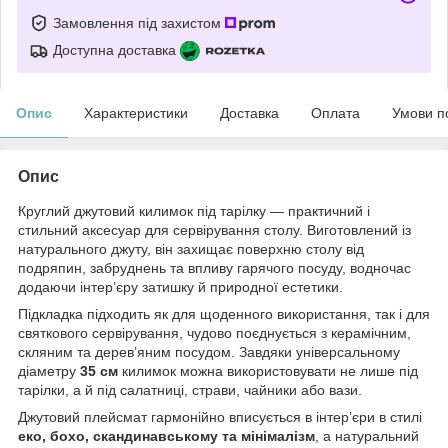
Замовлення під захистом
Доступна доставка
Опис
Характеристики
Доставка
Оплата
Умови п
Опис
Круглий джутовий килимок під тарілку — практичний і
стильний аксесуар для сервірування столу. Виготовлений із
натурального джуту, він захищає поверхню столу від
подряпин, забруднень та впливу гарячого посуду, водночас
додаючи інтер’єру затишку й природної естетики.
Підкладка підходить як для щоденного використання, так і для
святкового сервірування, чудово поєднується з керамічним,
скляним та дерев’яним посудом. Завдяки універсальному
діаметру
35 см
килимок можна використовувати не лише під
тарілки, а й під салатниці, страви, чайники або вази.
Джутовий плейсмат гармонійно вписується в інтер’єри в стилі
еко, бохо, скандинавському та мінімалізм
, а натуральний