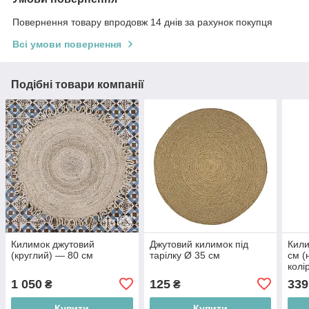
Повернення товару впродовж 14 днів за рахунок покупця
Всі умови повернення
Подібні товари компанії
Килимок джутовий
Джутовий килимок під
Кили
(круглий) — 80 см
тарілку Ø 35 см
см (
колі
1 050
125
339
₴
₴
Купити
Купити