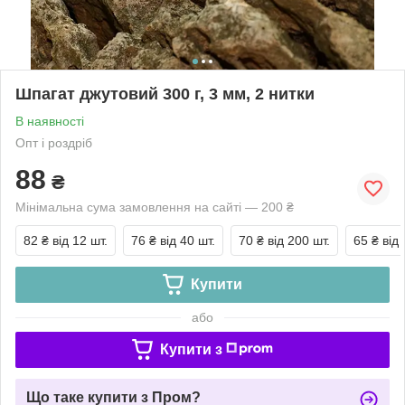
Шпагат джутовий 300 г, 3 мм, 2 нитки
В наявності
Опт і роздріб
88
₴
Мінімальна сума замовлення на сайті — 200 ₴
82 ₴
від 12 шт.
76 ₴
від 40 шт.
70 ₴
від 200 шт.
65 ₴
від
Купити
або
Купити з
Що таке купити з Пром?