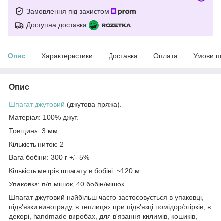
Замовлення під захистом
Доступна доставка
Опис
Характеристики
Доставка
Оплата
Умови п
Опис
Шпагат джутовий
(джутова пряжа).
Матеріал: 100% джут.
Товщина: 3 мм
Кількість ниток: 2
Вага бобіни: 300 г +/- 5%
Кількість метрів шпагату в бобіні: ~120 м.
Упаковка: п/п мішок, 40 бобін/мішок.
Шпагат джутовий найбільш часто застосовується в упаковці,
підв'язки винограду, в теплицях при підв'язці помідор/огірків, в
декорі, handmade виробах, для в'язання килимів, кошиків,