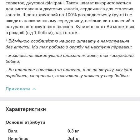
серветок, джутової філіграні. Також шпагат використовується
для виготовлення джутових канатів, сердечників для сталевих
канатів. Шпагат джутовий на 100% розкладається у грунті і не
шкодить навколишньому середовищу, оскільки виготовлений з
натурального джутового волокна. Купити шпагат Ви можете як
в роздріб (від 1 бобіни), так і оптом.
* Відмінною особливістю нашого шпагату є намотування
без втулки. Ми так робимо з огляду на наступні переваги:
- можливість вимотувати шпагат як зовні, так і зсередини
бобіни;
- Ви платите виключно за шпагат, а не за втулку, яку інші
виробники, як правило, включають у заявлену вагу бобіни.
Приховати
Характеристики
Основні атрибути
Вага
0.3 кг
Виробник
Jutix