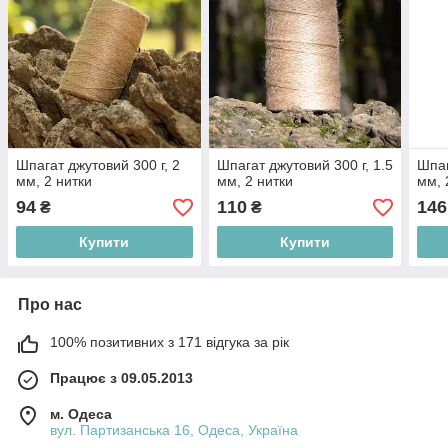
Шпагат джутовий 300 г, 2
Шпагат джутовий 300 г, 1.5
Шпаг
мм, 2 нитки
мм, 2 нитки
мм, 
94
110
146
₴
₴
Купити
Купити
Про нас
100% позитивних з 171 відгука за рік
Працює з 09.05.2013
м. Одеса
вул. Партизанська 16, Одеса, Україна