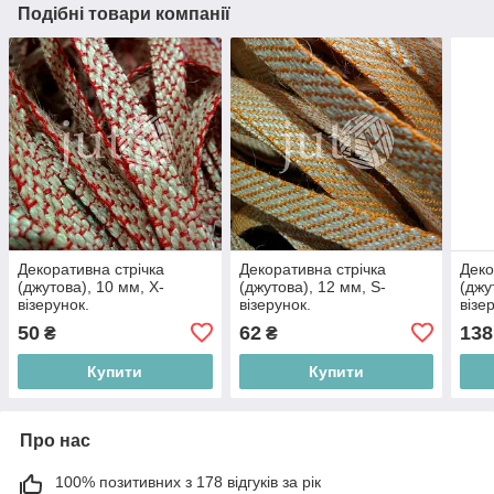
Подібні товари компанії
Декоративна стрічка
Декоративна стрічка
Деко
(джутова), 10 мм, X-
(джутова), 12 мм, S-
(джу
візерунок.
візерунок.
візе
50
62
138
₴
₴
Купити
Купити
Про нас
100% позитивних з 178 відгуків за рік