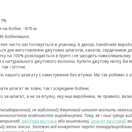
- 7%
 на бобіні: ~870 м.
40 бобін/мішок.
ее часто застосовується в упаковці, в декорі, handmade вироб
ся для виготовлення джутових шпагатів, канатів, сердечників д
тку на 100% розкладається в ґрунті і не шкодить навколишньому
 з натурального джутового волокна. Купити джутову нитку Ви м
, так і оптом.
тю нашого шпагату є намотування без втулки. Ми так робимо з о
ти шпагат як зовні, так і зсередини бобіни;
о за шпагат, а не за втулку, яку інші виробники, як правило, вкл
 (незабарвлений, не вибілений) джутовий шпагат містить невелик
 технологічною особливістю виробництва. Тому, як і інші суворі вид
наприклад,
джутова мотузка
або мішковина),
шпагат джутовий
мо
ий) запах масла. Залежно від конкретної партії товару/виробник