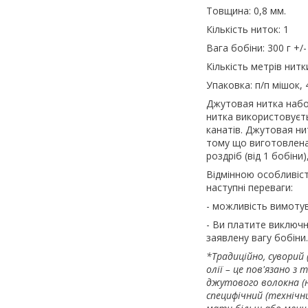
Товщина: 0,8 мм.
Кількість ниток: 1
Вага бобіни: 300 г +/
Кількість метрів нитки
Упаковка: п/п мішок, 
Джутовая нитка набол
нитка використовуєть
канатів. Джутовая ни
тому що виготовлена
роздріб (від 1 бобіни)
Відмінною особливіс
наступні переваги:
- можливість вимотува
- Ви платите виключн
заявлену вагу бобіни.
*Традиційно, суворий
олії – це пов'язано з
джутового волокна (
специфічний (технічн